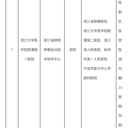
院、
新昌
浙江省肿瘤医院、
区人
浙江大学医学院附
院、
浙江大学医
浙江省肺部
属第二医院、浙江
景宁
1
学院附属第
肿瘤诊治技
胡坚
省人民医院、杭州
院、
一医院
术研究中心
市第一人民医院、
温州
宁波市医疗中心李
市第
惠利医院
鄞州
人民
第二
医院
市中
医院