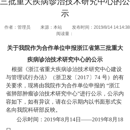
三批重大疾病诊治技术研究中心的公
示
作者：管理员
来源：本站
发布时间：2019/8/14 14:14:38
阅读量：
关于我院作为合作单位申报浙江省第三批重大
疾病诊治技术研究中心的公示
根据《
浙江省重大疾病诊治技术研究中心建设
与管理试行办法
》
（浙卫发
〔
2017〕
7
4 号
）
的
有
关
要求
，现将由我院作为合作单位申报的
“浙江
省肺部肿瘤诊治技术研究中心”进行公示，公示内
容如下，
如有异议，请在公示期内以书面形式
实
名
向
我院科研部
反映
。
公示时间：
201
9
年
8
月
14
日
——201
9
年
8
月
18