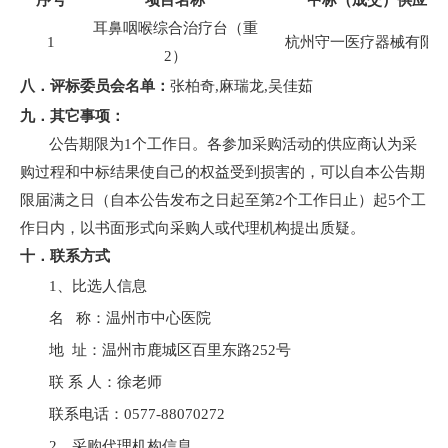
序号
项目名称
中标（成交）供应商
耳鼻咽喉综合治疗台（重
1
杭州守一医疗器械有限
2）
八．评标委员会名单：
张柏奇
,麻瑞龙,吴佳茹
九．
其它事项：
公告期限为
1个工作日。各参加采购活动的供应商认为采
购过程和中标结果使自己的权益受到损害的，可以自本公告期
限届满之日（自本公告发布之日起至第2个工作日止）起5个工
作日内，以书面形式向采购人或代理机构提出质疑。
十．联系方式
1、比选人信息
名
称：
温州市中心医院
地
址：
温州市鹿城区
百里东路
252号
联
系
人：
徐老师
联系电话：
0577-88070272
2、
采购代理机构信息