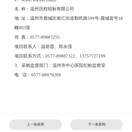
名
称：温州历程招标有限公司
地
址：
温州市鹿城区南汇街道勤民路
599号-鹿城壹号18
幢803室
传
真：0577-89887255
项目联系人：温碧霞
、
郑永强
项目联系方式：
0577-89887322、13757727199
3、
采购监督部门：
温州市
中心
医院
纪检
监察室
电
话：
0577-88070209
上一条新闻
下一条新闻