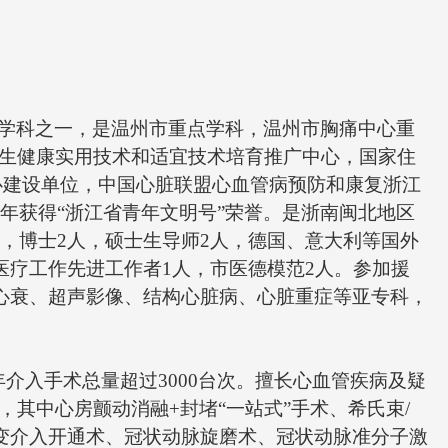
慢性闭塞病变介入开通术、冠状动脉旋磨术、冠状动脉
光消蚀术、MitraClip二尖瓣修复术以及心脏康复技术、
支持下心脏危重病人的介入和救治等已达省内先进水平。
发展近年来，参加国家十一五课题1项，主持国家级课题
自然课题2项，省厅级课题56项，市级课题三十余项，浙
学科之一，是温州市重点学科，温州市胸痛中心重
会课题2项、温州市重大专项课题1项，全国多中心研究8
生健康实用技术和适宜技术培育推广中心，国家住
了4项GCP项目，获得国家专利20余项，发表SCI等学术
心建设单位，中国心脏联盟心血管病预防和康复浙江
篇，参编专业著作、国内专家共识多部。每年举办医学
年获得“浙江省青年文明号”荣誉。是浙南闽北地区
项目国家级1项，省、市级6项，主办每年的温州市心脏
，博士2人，硕士生导师2人，德国、意大利等国外
，定期承办浙江省心脏康复年会。是“中国居民心血管病
医疗工作先进工作者1人，市医德模范2人。参加援
因素监测2020”、“心脑血管病防治中心浙江省高血压筛
压心衰、超声影像、结构心脏病、心脏重症等亚专科，
目温州市主要承担者。
年介入手术总量超过3000台次。擅长心血管疾病及疑
其中心房颤动消融+封堵“一站式”手术、希氏束/
变介入开通术、冠状动脉旋磨术、冠状动脉准分子激