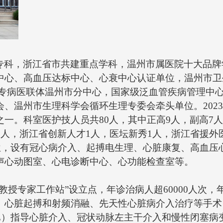
干介入和
准分子激
ECMO
三、科研
1项，省
专科，浙江省市共建重点学科，温州市属医院十大品牌
江省医学
中心、高血压达标中心、心衰中心认证单位，温州市卫
项，参加
病专病医联体温州市分中心，国家级泛血管疾病管理中
论文数十
、温州市生理科学会循环生理专委会牵头单位。2023
继续教育
一。科室医护技人员共80人，其中正高9人，副高7人
康复年会
1人，浙江省创新人才1人，医坛新秀1人，浙江省援外
及其危险
床位，设有冠心病介入、起搏电生理、心脏康复、高血
查’等项
声心动图室、心电诊断中心、心功能检查室等。
教授专家工作站”设立点，年诊治病人超60000人次，
心脏起搏和射频消融、先天性心脏病介入治疗等手术，
CE）指导心脏介入、冠状动脉左主干介入和慢性闭塞病