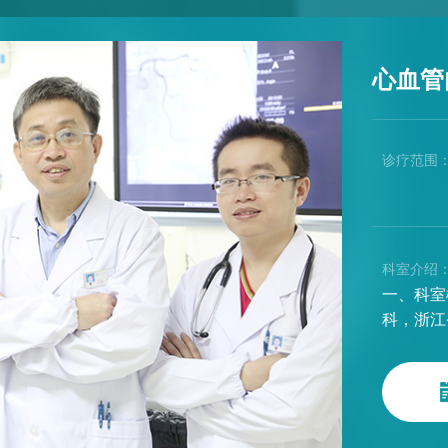
心血管
诊疗范围
科室介绍
一、科室
科，浙江
是温州市
心、房颤
单位，温
住院医师
温州市分