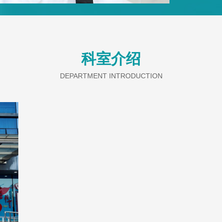
联盟心血
管疾病康
位。20
管疾病预
科室介绍
人员共8
人，德国
DEPARTMENT INTRODUCTION
省劳动模
医疗工作
藏工作1
生理、心
症等亚专
声心动图
州市中心
点，年诊
擅长心血
脉介入、
其中心房
线起搏器